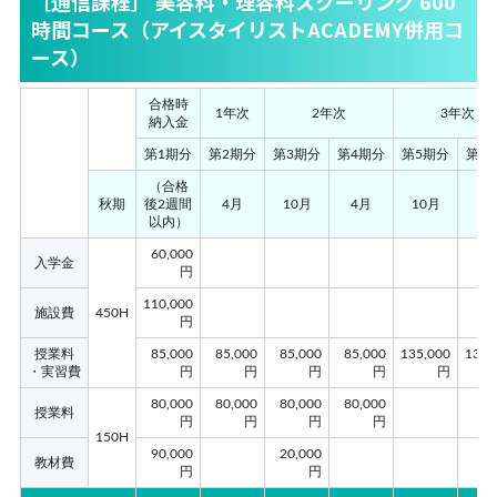
［通信課程］ 美容科・理容科スクーリング 600
時間コース（アイスタイリストACADEMY併用コ
ース）
合格時
1年次
2年次
3年次
納入金
第1期分
第2期分
第3期分
第4期分
第5期分
第6
（合格
秋期
後2週間
4月
10月
4月
10月
4
以内）
60,000
入学金
円
110,000
施設費
450H
円
授業料
85,000
85,000
85,000
85,000
135,000
135,
・実習費
円
円
円
円
円
80,000
80,000
80,000
80,000
授業料
円
円
円
円
150H
90,000
20,000
教材費
円
円