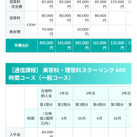
授業料
85,000
85,000
85,000
85,000
135,000
135,
・実習費
円
円
円
円
円
80,000
80,000
80,000
80,000
授業料
円
円
円
円
150H
70,000
20,000
教材費
円
円
405,000
165,000
185,000
165,000
135,000
135,
学費合計
円
円
円
円
円
［通信課程］ 美容科・理容科スクーリング 600
時間コース（一般コース）
合格時
1年次
2年次
3年次
納入金
第1期分
第2期分
第3期分
第4期分
第5期分
第6
（合格
秋期
後2週間
4月
10月
4月
10月
4
以内）
60,000
入学金
円