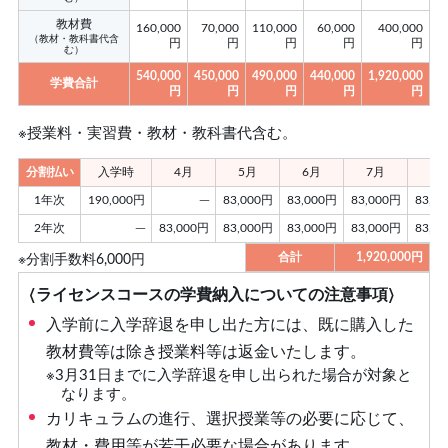
教材費
160,000
70,000
110,000
60,000
400,000
（教材・教科書代含
円
円
円
円
円
む）
540,000
450,000
490,000
440,000
1,920,000
学費合計
円
円
円
円
円
※授業料・実習費・教材・教科書代含む。
分割払い
入学時
4月
5月
6月
7月
8
1年次
190,000円
─
83,000円
83,000円
83,000円
83,0
2年次
─
83,000円
83,000円
83,000円
83,000円
83,0
合計
1,920,000円
※分割手数料6,000円
〈ライセンスコースの学費納⼊についての注意事項〉
⼊学前に⼊学辞退を申し出た⽅には、既に購⼊した
教材費等は除き授業料等は返⾦いたします。
※3⽉31⽇までに⼊学辞退を申し出られた場合が対象と
なります。
カリキュラムの進⾏、選択授業等の必要に応じて、
教材・費⽤等が若⼲必要な場合があります。