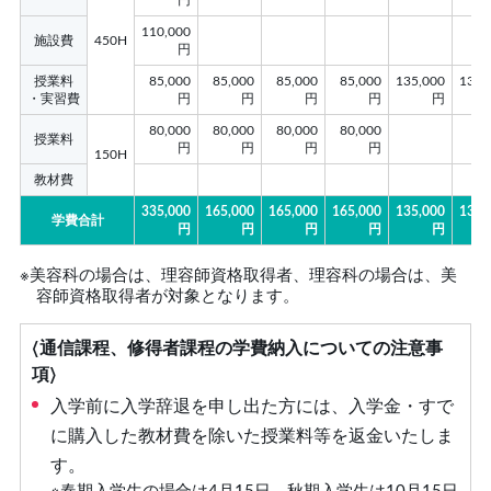
110,000
施設費
450H
円
授業料
85,000
85,000
85,000
85,000
135,000
135,
・実習費
円
円
円
円
円
80,000
80,000
80,000
80,000
授業料
円
円
円
円
150H
教材費
335,000
165,000
165,000
165,000
135,000
135,
学費合計
円
円
円
円
円
※美容科の場合は、理容師資格取得者、理容科の場合は、美
容師資格取得者が対象となります。
〈通信課程、修得者課程の学費納⼊についての注意事
項〉
⼊学前に⼊学辞退を申し出た⽅には、入学金・すで
に購入した教材費を除いた授業料等を返金いたしま
す。