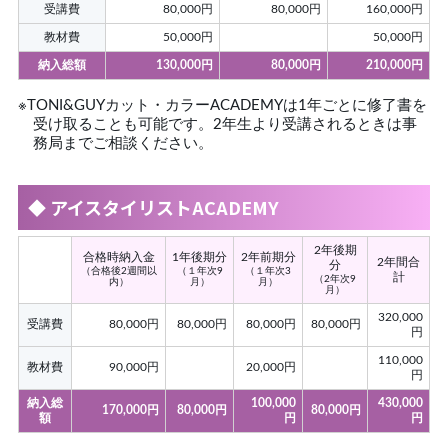
受講費
80,000円
80,000円
160,000円
教材費
50,000円
50,000円
納入総額
130,000円
80,000円
210,000円
※TONI&GUYカット・カラーACADEMYは1年ごとに修了書を
受け取ることも可能です。2年生より受講されるときは事
務局までご相談ください。
◆ アイスタイリストACADEMY
2年後期
合格時納入金
1年後期分
2年前期分
2年間合
分
（合格後2週間以
（１年次9
（１年次3
計
（2年次9
内）
月）
月）
月）
320,000
受講費
80,000円
80,000円
80,000円
80,000円
円
110,000
教材費
90,000円
20,000円
円
納入総
100,000
430,000
170,000円
80,000円
80,000円
額
円
円