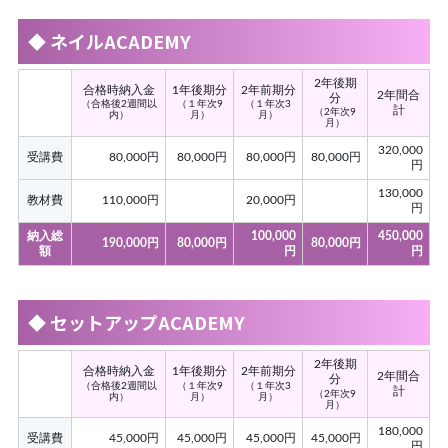
◆ ネイルACADEMY
2年後期
合格時納入金
1年後期分
2年前期分
2年間合
分
（合格後2週間以
（１年次9
（１年次3
計
（2年次9
内）
月）
月）
月）
320,000
受講費
80,000円
80,000円
80,000円
80,000円
円
130,000
教材費
110,000円
20,000円
円
納入総
100,000
450,000
190,000円
80,000円
80,000円
額
円
円
◆ セットアップACADEMY
2年後期
合格時納入金
1年後期分
2年前期分
2年間合
分
（合格後2週間以
（１年次9
（１年次3
計
（2年次9
内）
月）
月）
月）
180,000
受講費
45,000円
45,000円
45,000円
45,000円
円