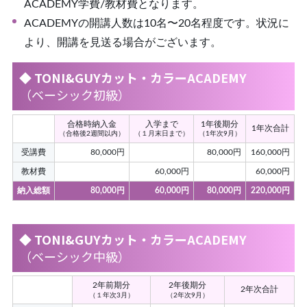
ACADEMY学費/教材費となります。
ACADEMYの開講⼈数は10名〜20名程度です。状況に
より、開講を⾒送る場合がございます。
◆ TONI&GUYカット・カラーACADEMY
（ベーシック初級）
合格時納入金
入学まで
1年後期分
1年次合計
（合格後2週間以内）
（１月末日まで）
（1年次9月）
受講費
80,000円
80,000円
160,000円
教材費
60,000円
60,000円
納入総額
80,000円
60,000円
80,000円
220,000円
◆ TONI&GUYカット・カラーACADEMY
（ベーシック中級）
2年前期分
2年後期分
2年次合計
（１年次3月）
（2年次9月）