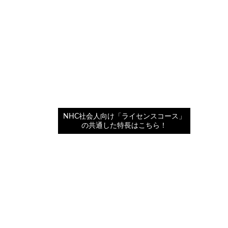
TOP
コース紹介
NHC社会人向けライセンスコース
「なりたい！」で選べる２つのコース
アイスタイリストコース
TONI＆GUYへアスタイリストト
コース
NHC社会人向け「ライセンスコース」
の共通した特長はこちら！
通信コース
通信600時間コース
通信300時間コース
通信ダブルライセンスコース
オプション授業
TONI＆GUY™カット・カラー ACADE
MY