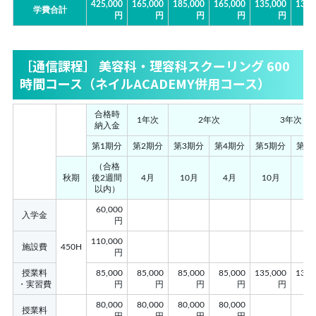
425,000
165,000
185,000
165,000
135,000
135,
学費合計
円
円
円
円
円
［通信課程］ 美容科・理容科スクーリング 600
時間コース（ネイルACADEMY併用コース）
合格時
1年次
2年次
3年次
納入金
第1期分
第2期分
第3期分
第4期分
第5期分
第6
（合格
秋期
後2週間
4月
10月
4月
10月
4
以内）
60,000
入学金
円
110,000
施設費
450H
円
授業料
85,000
85,000
85,000
85,000
135,000
135,
・実習費
円
円
円
円
円
80,000
80,000
80,000
80,000
授業料
円
円
円
円