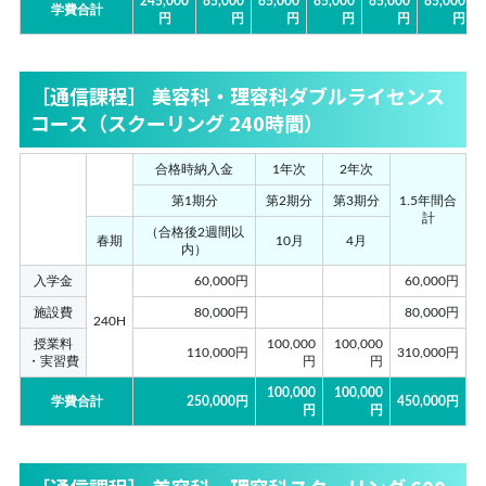
245,000
85,000
85,000
85,000
85,000
85,000
学費合計
円
円
円
円
円
円
［通信課程］ 美容科・理容科ダブルライセンス
コース（スクーリング 240時間）
合格時納入金
1年次
2年次
第1期分
第2期分
第3期分
1.5年間合
計
（合格後2週間以
春期
10月
4月
内）
入学金
60,000円
60,000円
施設費
80,000円
80,000円
240H
授業料
100,000
100,000
110,000円
310,000円
・実習費
円
円
100,000
100,000
学費合計
250,000円
450,000円
円
円