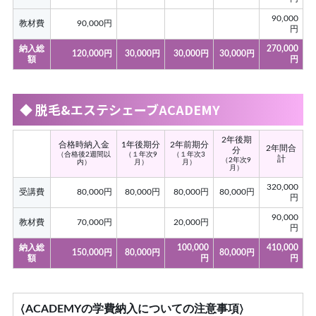
90,000
教材費
90,000円
円
納入総
270,000
120,000円
30,000円
30,000円
30,000円
額
円
◆ 脱毛&エステシェーブACADEMY
2年後期
合格時納入金
1年後期分
2年前期分
2年間合
分
（合格後2週間以
（１年次9
（１年次3
計
（2年次9
内）
月）
月）
月）
320,000
受講費
80,000円
80,000円
80,000円
80,000円
円
90,000
教材費
70,000円
20,000円
円
納入総
100,000
410,000
150,000円
80,000円
80,000円
額
円
円
〈ACADEMYの学費納⼊についての注意事項〉