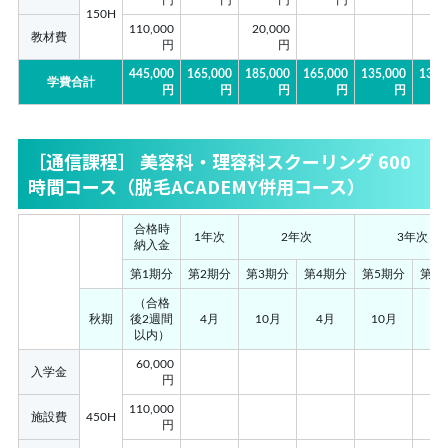
150H
110,000
20,000
教材費
円
円
445,000
165,000
185,000
165,000
135,000
135,
学費合計
円
円
円
円
円
［通信課程］ 美容科・理容科スクーリング 600
時間コース（脱毛ACADEMY併用コース）
合格時
1年次
2年次
3年次
納入金
第1期分
第2期分
第3期分
第4期分
第5期分
第6
（合格
秋期
後2週間
4月
10月
4月
10月
4
以内）
60,000
入学金
円
110,000
施設費
450H
円