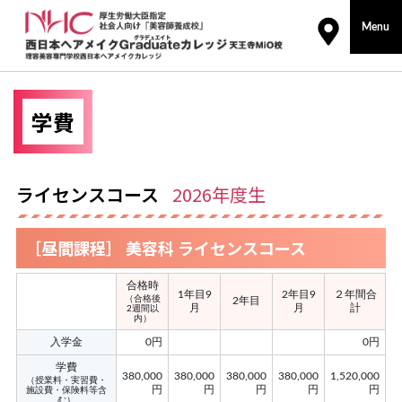
コ
Menu
ン
テ
ン
ツ
学費
に
ス
キ
ライセンスコース
2026年度生
ッ
プ
［昼間課程］ 美容科 ライセンスコース
合格時
1年目9
2年目9
２年間合
（合格後
2年目
月
月
計
2週間以
内）
入学金
0円
0円
学費
380,000
380,000
380,000
380,000
1,520,000
（授業料・実習費・
円
円
円
円
円
施設費・保険料等含
む）