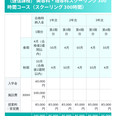
［通信課程］ 美容科・理容科スクーリング 300
時間コース（スクーリング 300時間）
合格時
1年次
2年次
3年次
納入金
第2期
第3期
第4期
第5期
第6期
1期分
分
分
分
分
分
4月（合
格後2週
春期
10月
4月
10月
4月
10月
間以
内）
10月
（合格
秋期
4月
10月
4月
10月
4月
後2週間
以内）
60,000
入学金
円
100,000
施設費
300H
円
授業料
85,000
85,000
85,000
85,000
85,000
85,000
・実習費
円
円
円
円
円
円