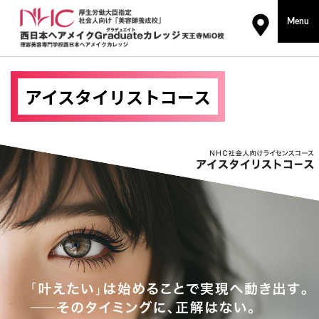
コ
Menu
ン
テ
ン
ツ
アイスタイリストコース
に
ス
キ
ッ
プ