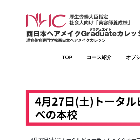
コ
ン
テ
ン
ツ
に
ス
TOP
コース紹介
オプ
キ
ッ
プ
4月27日(土)トー
べの本校