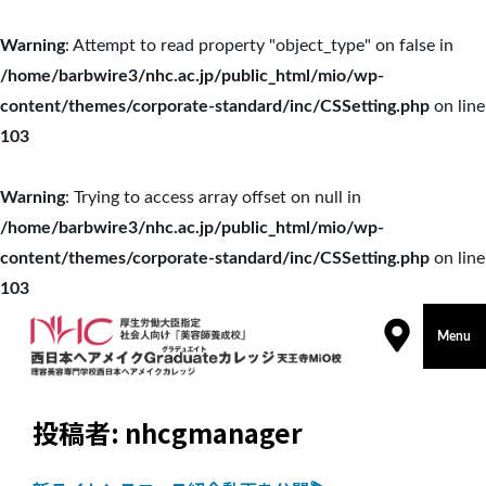
Warning
: Attempt to read property "object_type" on false in
/home/barbwire3/nhc.ac.jp/public_html/mio/wp-
content/themes/corporate-standard/inc/CSSetting.php
on line
103
Warning
: Trying to access array offset on null in
/home/barbwire3/nhc.ac.jp/public_html/mio/wp-
content/themes/corporate-standard/inc/CSSetting.php
on line
103
コ
Menu
ン
テ
ン
投稿者:
nhcgmanager
ツ
に