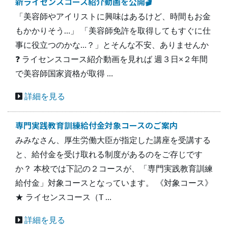
新ライセンスコース紹介動画を公開🎬
ス
「美容師やアイリストに興味はあるけど、時間もお金
キ
もかかりそう…」 「美容師免許を取得してもすぐに仕
ッ
事に役立つのかな…？」とそんな不安、ありませんか
プ
❓ ライセンスコース紹介動画を見れば 週３日×２年間
で美容師国家資格が取得 …
詳細を見る
専門実践教育訓練給付金対象コースのご案内
みみなさん、厚生労働大臣が指定した講座を受講する
と、給付金を受け取れる制度があるのをご存じです
か？ 本校では下記の２コースが、「専門実践教育訓練
給付金」対象コースとなっています。 《対象コース》
★ ライセンスコース（T …
詳細を見る