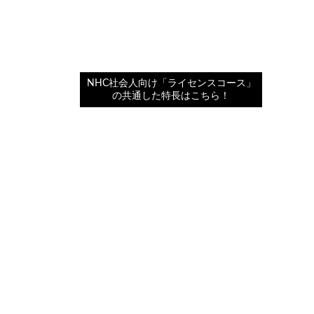
「なりたい！」で選べる２つのコース
アイスタイリストコース
TONI＆GUYへアスタイリストト
コース
NHC社会人向け「ライセンスコース」
の共通した特長はこちら！
通信コース
通信600時間コース
通信300時間コース
通信ダブルライセンスコース
オプション授業
TONI＆GUY™カット・カラー ACADE
MY
アイスタイリスト ACADEMY
ネイル ACADEMY
セットアップ ACADEMY